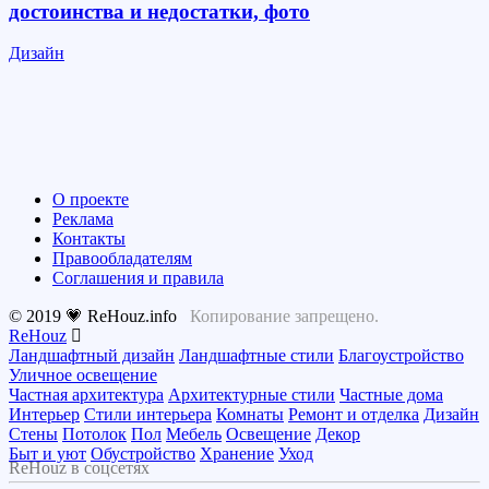
достоинства и недостатки, фото
Дизайн
О проекте
Реклама
Контакты
Правообладателям
Соглашения и правила
© 2019 💗 ReHouz.info
Копирование запрещено.
ReHouz
Ландшафтный дизайн
Ландшафтные стили
Благоустройство
Уличное освещение
Частная архитектура
Архитектурные стили
Частные дома
Интерьер
Стили интерьера
Комнаты
Ремонт и отделка
Дизайн
Стены
Потолок
Пол
Мебель
Освещение
Декор
Быт и уют
Обустройство
Хранение
Уход
ReHouz в соцсетях