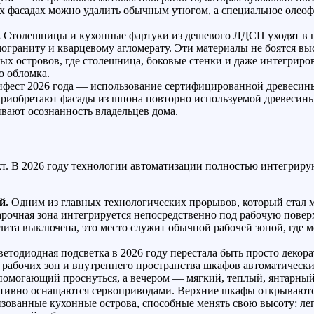
х фасадах можно удалить обычным утюгом, а специальное олео
.
Столешницы и кухонные фартуки из дешевого ЛДСП уходят в пр
граниту и кварцевому агломерату. Эти материалы не боятся выс
х островов, где столешница, боковые стенки и даже интегриров
о обломка.
фест 2026 года — использование сертифицированной древесины
 приобретают фасады из шпона повторно используемой древесин
ивают осознанность владельцев дома.
т. В 2026 году технологии автоматизации полностью интегриру
й.
Одним из главных технологических прорывов, который стал м
очная зона интегрируется непосредственно под рабочую поверх
плита выключена, это место служит обычной рабочей зоной, где 
етодиодная подсветка в 2026 году перестала быть просто декор
 рабочих зон и внутреннего пространства шкафов автоматически
 помогающий проснуться, а вечером — мягкий, теплый, янтарны
активно оснащаются сервоприводами. Верхние шкафы открываютс
зованные кухонные острова, способные менять свою высоту: ле