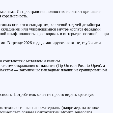
мализма. Из пространства полностью исчезают кричащие
 соразмерность.
иных остаются стандартом, ключевой задачей дизайнера
и, складными или убирающимися внутрь корпуса фасадами
ной шкаф, полностью растворяясь в интерьере гостиной, а при
и. В тренде 2026 года доминируют сложные, глубокие и
о сочетаются с металлом и камнем.
систем открывания от нажатия (Tip-On или Push-to-Open), а
-объектом — лаконичные накладные планки из брашированной
асность. Потребитель хочет не просто видеть красивую
отехнологичные нано-материалы (например, на основе
ощает свет, создавая бархатистый эффект. Благодаря