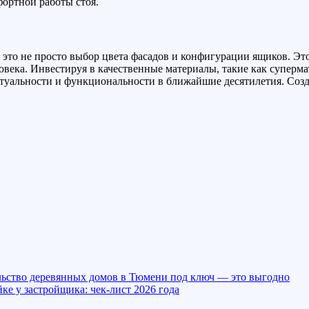
фортной работы стоя.
 это не просто выбор цвета фасадов и конфигурации ящиков. Эт
овека. Инвестируя в качественные материалы, такие как супер
актуальности и функциональности в ближайшие десятилетия. Соз
льство деревянных домов в Тюмени под ключ — это выгодно
ке у застройщика: чек-лист 2026 года