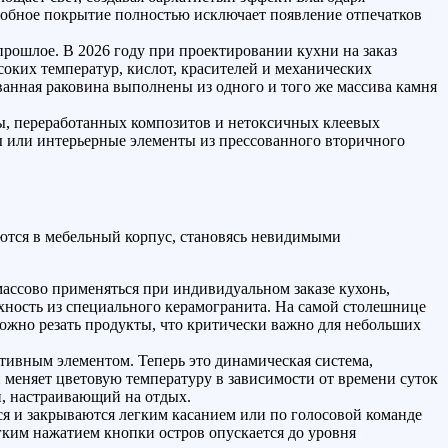
фобное покрытие полностью исключает появление отпечатков
ошлое. В 2026 году при проектировании кухни на заказ
оких температур, кислот, красителей и механических
анная раковина выполнены из одного и того же массива камня
, переработанных композитов и нетоксичных клеевых
ы или интерьерные элементы из прессованного вторичного
ются в мебельный корпус, становясь невидимыми
ассово применяться при индивидуальном заказе кухонь,
ность из специального керамогранита. На самой столешнице
можно резать продукты, что критически важно для небольших
ативным элементом. Теперь это динамическая система,
 меняет цветовую температуру в зависимости от времени суток
й, настраивающий на отдых.
я и закрываются легким касанием или по голосовой команде
гким нажатием кнопки остров опускается до уровня