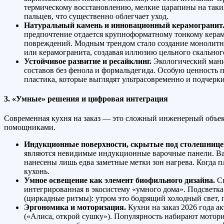
термическому восстановлению, мелкие царапины на таки
пальцев, что существенно облегчает уход.
Натуральный камень и инновационный керамогранит
предпочтение отдается крупноформатному тонкому керамо
повреждений. Модным трендом стало создание монолитны
или керамогранита, создавая иллюзию цельного скальног
Устойчивое развитие и ресайклинг.
Экологический мани
составов без фенола и формальдегида. Особую ценность
пластика, которые выглядят ультрасовременно и подчерк
3. «Умные» решения и цифровая интеграция
Современная кухня на заказ — это сложный инженерный объек
помощниками.
Индукционные поверхности, скрытые под столешнице
являются невидимые индукционные варочные панели. Вар
нанесены лишь едва заметные метки зон нагрева. Когда 
кухонь.
Умное освещение как элемент биофильного дизайна.
Св
интегрированная в экосистему «умного дома». Подсветка
(циркадные ритмы): утром это бодрящий холодный свет,
Эргономика и моторизация.
Кухни на заказ 2026 года 
(«Алиса, открой сушку»). Популярность набирают мотори