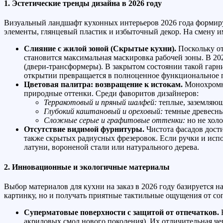
1. Эстетические тренды дизайна в 2026 году
Визуальный ландшафт кухонных интерьеров 2026 года формиру
элементы, глянцевый пластик и избыточный декор. На смену и
Слияние с жилой зоной (Скрытые кухни).
Поскольку от
становится максимальная маскировка рабочей зоны. В 2
(двери-трансформеры). В закрытом состоянии такой гарни
открытии превращается в полноценное функциональное п
Цветовая палитра: возвращение к истокам.
Монохромны
природные оттенки. Среди фаворитов дизайнеров:
Терракотовый и пряный шалфей:
теплые, заземляющ
Глубокий каштановый и ореховый:
темные древесны
Сложные серые и графитовые оттенки:
но не холо
Отсутствие видимой фурнитуры.
Чистота фасадов дости
также скрытых радиусных фрезеровок. Если ручки и исп
латуни, вороненой стали или натурального дерева.
2. Инновационные и экологичные материалы
Выбор материалов для кухни на заказ в 2026 году базируется на
картинку, но и получать приятные тактильные ощущения от со
Суперматовые поверхности с защитой от отпечатков.
Н
акриловых смол нового поколения). Их отличительная чер