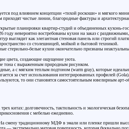
ется под влиянием концепции «тихой роскоши» и мягкого мини
м приходят чистые линии, благородные фактуры и архитектурная
крытые планировки квартир-студий и объединенных кухонь-гост
026 году невероятно востребованы кухни на заказ с раздвижным
тур выглядит как элегантная стеновая панель или строгий платя
ространство со столешницей, мойкой и бытовой техникой.
е стерильно-белые кухни окончательно признаны неактуальным
ие цвета, создающие ощущение уюта.
е тона с выраженным природным рисунком.
дные, а с мягким теплым подтоном (warm gray), которые идеальн
гается за счет использования интегрированных профилей (Gola), 
ользуются, то они становятся самостоятельным ювелирным арт
 трех китах: долговечность, тактильность и экологическая безоп
прикосновения с мебелью ежедневно.
а смену традиционному МДФ в эмали или пленке пришли высок
та — экстремально матовая поверхность, которая буквально погл